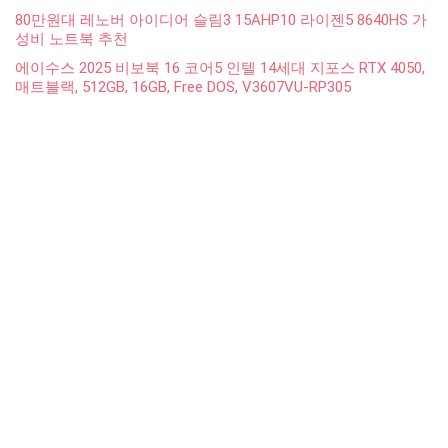
80만원대 레노버 아이디어 슬림3 15AHP10 라이젠5 8640HS 가
성비 노트북 추천
에이수스 2025 비보북 16 코어5 인텔 14세대 지포스 RTX 4050,
매트블랙, 512GB, 16GB, Free DOS, V3607VU-RP305
레노버 씽크패드 E15 Gen2 i5-11세대 중고 노트북: 역대급 가성
비 기업용 윈도우11 노트북의 비밀병기
Show all categories
생활/식품(Lifestyle/Food)
(1)
Most popular
Best rated